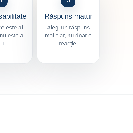
abilitate
Răspuns matur
 ce este al
Alegi un răspuns
 nu este al
mai clar, nu doar o
ău.
reacție.