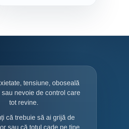
xietate, tensiune, oboseală
 sau nevoie de control care
tot revine.
i că trebuie să ai grijă de
or sau că totul cade pe tine.