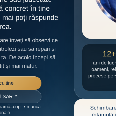
 concret în tine
u mai poți răspunde
rea.
re înveți să observi ce
trolezi sau să repari și
12+
a ta. De acolo începi să
ani de luc
tit și mai matur.
oameni, rela
procese per
cu tine
ul SAR™
• mamă–copil • muncă
Schimbare
ionale
întâmplă î