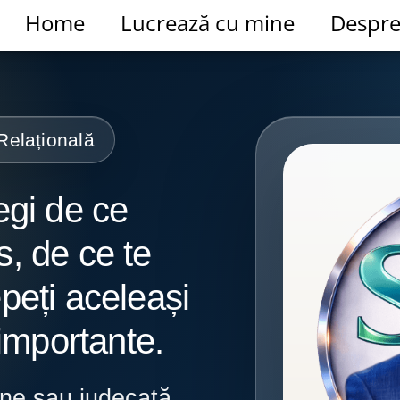
Home
Lucrează cu mine
Despr
Relațională
legi de ce
s, de ce te
epeți aceleași
e importante.
une sau judecată.