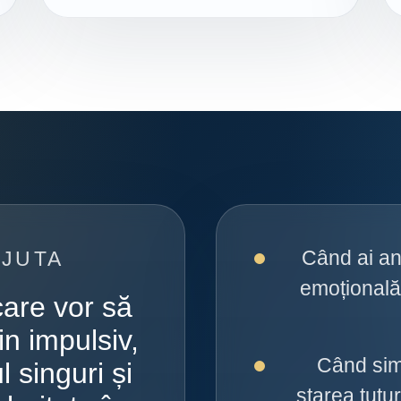
Când ai an
AJUTA
emoțională
are vor să
n impulsiv,
Când simț
 singuri și
starea tutur