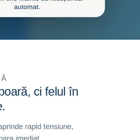
automat.
LĂ
oară, ci felul în
e.
 aprinde rapid tensiune,
epara imediat.