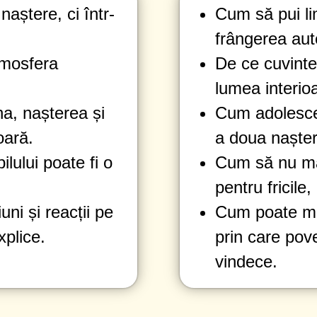
naștere, ci într-
Cum să pui lim
frângerea auten
tmosfera
De ce cuvintel
lumea interioa
na, nașterea și
Cum adolescen
oară.
a doua nașter
ului poate fi o
Cum să nu mai
pentru fricile,
uni și reacții pe
Cum poate ma
xplice.
prin care pov
vindece.