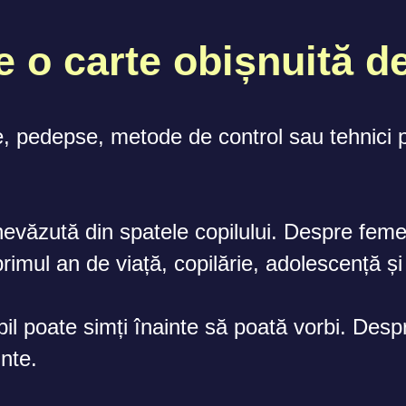
 o carte obișnuită d
e, pedepse, metode de control sau tehnici p
evăzută din spatele copilului. Despre fem
rimul an de viață, copilărie, adolescență și
pil poate simți înainte să poată vorbi. Des
nte.