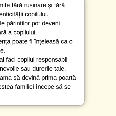
ite fără rușinare și fără
ticității copilului.
e părinților pot deveni
ră a copilului.
ța poate fi înțeleasă ca o
e.
 faci copilul responsabil
 nevoile sau durerile tale.
ma să devină prima poartă
estea familiei începe să se