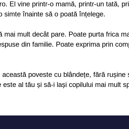
ero. El vine printr-o mamă, printr-un tată, pr
 simte înainte să o poată înțelege.
tă mai mult decât pare. Poate purta frica 
nespuse din familie. Poate exprima prin co
i această poveste cu blândețe, fără rușine 
este al tău și să-i lași copilului mai mult sp