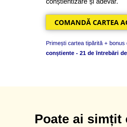
conștientizare și adevăr.
COMANDĂ CARTEA ACU
Primești cartea tipărită + bonus 
conștiente - 21 de întrebări d
Poate ai simțit