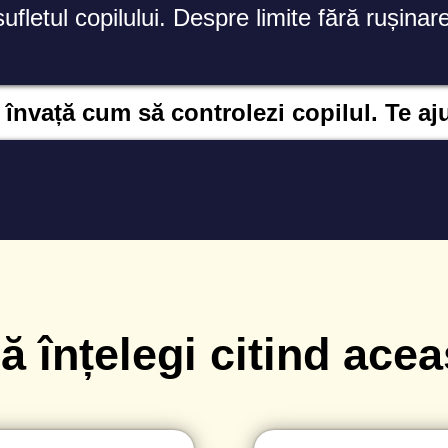
fletul copilului. Despre limite fără rușinar
 învață cum să controlezi copilul. Te ajut
ă înțelegi citind acea