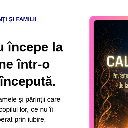
I ȘI FAMILII
u începe la
ne într-o
începută.
ele și părinții care
pilul lor, ce nu îi
erat prin iubire,