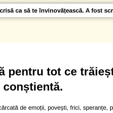
crisă ca să te învinovățească. A fost scri
 pentru tot ce trăieșt
 conștientă.
rcată de emoții, povești, frici, speranțe, pie