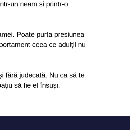
intr-un neam și printr-o
mamei. Poate purta presiunea
mportament ceea ce adulții nu
și fără judecată. Nu ca să te
ațiu să fie el însuși.