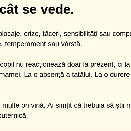
cât se vede.
 blocaje, crize, tăceri, sensibilități sau co
ie, temperament sau vârstă.
u copil nu reacționează doar la prezent, ci 
 mamei. La o absență a tatălui. La o durer
ulte ori vină. Ai simțit că trebuia să știi m
uternică.