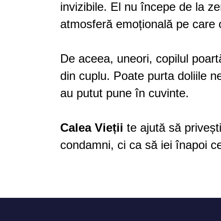
invizibile. El nu începe de la z
atmosferă emoțională pe care o
De aceea, uneori, copilul poar
din cuplu. Poate purta doliile 
au putut pune în cuvinte.
Calea Vieții
te ajută să priveșt
condamni, ci ca să iei înapoi ce 