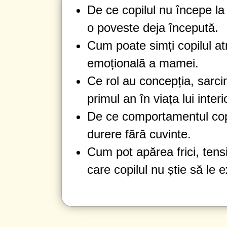
De ce copilul nu începe la 
o poveste deja începută.
Cum poate simți copilul a
emoțională a mamei.
Ce rol au concepția, sarci
primul an în viața lui interi
De ce comportamentul copil
durere fără cuvinte.
Cum pot apărea frici, tensi
care copilul nu știe să le e