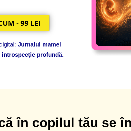
M - 99 LEI
digital:
Jurnalul mamei
e introspecție profundă.
 că în copilul tău se 