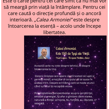
Este o carte pentru cei care simt că nu mai vor
să meargă prin viață la întâmplare. Pentru cei
care caută o direcție profundă și o ancoră
interioară.
„Calea Armoniei”
este despre
întoarcerea la esență – acolo unde începe
libertatea.