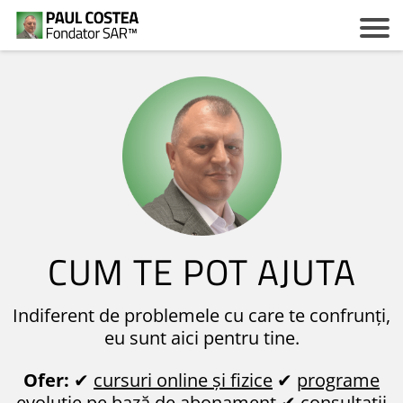
c
z
CUM TE POT AJUTA
Indiferent de problemele cu care te confrunți,
eu sunt aici pentru tine.
i
Ofer:
✔
cursuri online și fizice
✔
programe
evoluție pe bază de abonament
✔
consultații