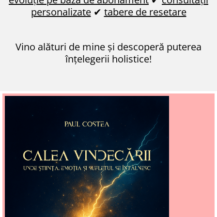
personalizate
✔
tabere de resetare
r
Vino alături de mine și descoperă puterea
înțelegerii holistice!
n
c
r