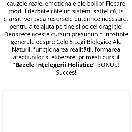
cauzele reale, emotionale ale bolilor Fiecare
modul dezbate câte un sistem, astfel că, la
sfârșit, vei avea resursele puternice necesare,
r
pentru a te ajuta pe tine și pe cei dragi ție!
Deoarece aceste cursuri presupun cunoștinte
generale despre Cele 5 Legi Biologice Ale
n
Naturii, funcționarea realității, formarea
afecțiunilor și eliberare, primești cursul
c
"
Bazele Înțelegerii Holistice
" BONUS!
Succes!
r