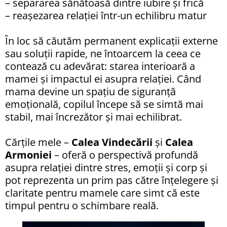
– separarea sănătoasă dintre iubire și frică
– reașezarea relației într-un echilibru matur
În loc să căutăm permanent explicații externe
sau soluții rapide, ne întoarcem la ceea ce
contează cu adevărat: starea interioară a
mamei și impactul ei asupra relației. Când
mama devine un spațiu de siguranță
emoțională, copilul începe să se simtă mai
stabil, mai încrezător și mai echilibrat.
Cărțile mele –
Calea Vindecării
și
Calea
Armoniei
– oferă o perspectivă profundă
asupra relației dintre stres, emoții și corp și
pot reprezenta un prim pas către înțelegere și
claritate pentru mamele care simt că este
timpul pentru o schimbare reală.