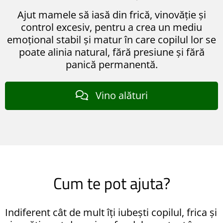
Ajut mamele să iasă din frică, vinovăție și
control excesiv, pentru a crea un mediu
emoțional stabil și matur în care copilul lor se
r
poate alinia natural, fără presiune și fără
panică permanentă.
n
Vino alături
c
r
Cum te pot ajuta?
Indiferent cât de mult îți iubești copilul, frica și