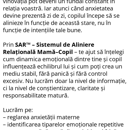
vinovăția pot deveni un fundal constant în
relația voastră. Iar atunci când anxietatea
devine prezentă zi de zi, copilul începe să se
alinieze în funcție de această stare, nu în
funcție de intențiile tale bune.
Prin
SAR™ – Sistemul de Aliniere
Relațională Mamă–Copil
– te ajut să înțelegi
cum dinamica emoțională dintre tine și copil
influențează echilibrul lui și cum poți crea un
mediu stabil, fără panică și fără control
excesiv. Nu lucrăm doar la nivel de informație,
ci la nivel de conștientizare, claritate și
responsabilitate matură.
Lucrăm pe:
– reglarea anxietății materne
– identificarea tiparelor emoționale repetitive