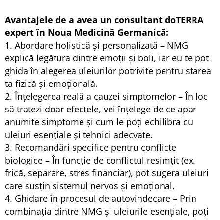
Avantajele de a avea un consultant doTERRA
expert în Noua Medicină Germanică:
1. Abordare holistică și personalizată – NMG
explică legătura dintre emoții și boli, iar eu te pot
ghida în alegerea uleiurilor potrivite pentru starea
ta fizică și emoțională.
2. Înțelegerea reală a cauzei simptomelor – În loc
să tratezi doar efectele, vei înțelege de ce apar
anumite simptome și cum le poți echilibra cu
uleiuri esențiale și tehnici adecvate.
3. Recomandări specifice pentru conflicte
biologice – În funcție de conflictul resimțit (ex.
frică, separare, stres financiar), pot sugera uleiuri
care susțin sistemul nervos și emoțional.
4. Ghidare în procesul de autovindecare – Prin
combinația dintre NMG și uleiurile esențiale, poți