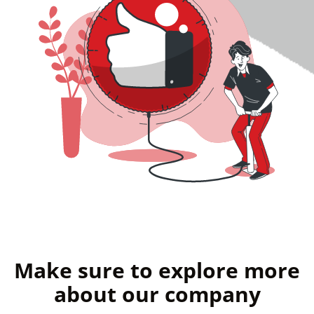
r
n
c
r
Make sure to explore more
about our company