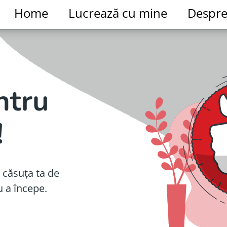
Home
Lucrează cu mine
Despr
ntru
!
 căsuța ta de
u a începe.