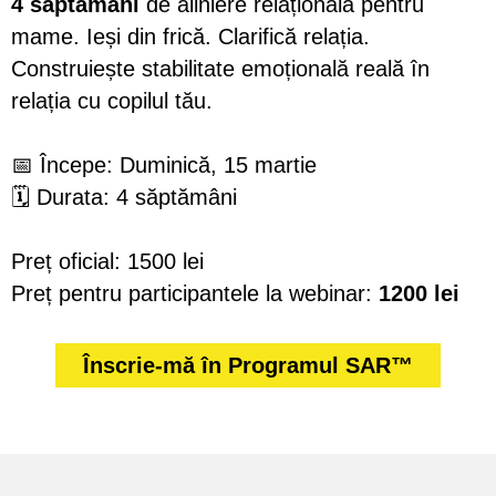
4 săptămâni
de aliniere relațională pentru
mame. Ieși din frică. Clarifică relația.
Construiește stabilitate emoțională reală în
relația cu copilul tău.
📅 Începe: Duminică, 15 martie
🗓️ Durata: 4 săptămâni
Preț oficial: 1500 lei
Preț pentru participantele la webinar:
1200 lei
Înscrie-mă în Programul SAR™