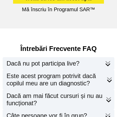
Mă înscriu în Programul SAR™
Întrebări Frecvente FAQ
Dacă nu pot participa live?
Primești înregistrările și poți recupera în
Este acest program potrivit dacă
ritmul tău.
copilul meu are un diagnostic?
Programul nu înlocuiește intervenția
Dacă am mai făcut cursuri și nu au
medicală. Lucrează pe relație și stabilizare
funcționat?
emoțională.
SAR™ este proces aplicat, nu doar
Câte persoane vor fi în grup?