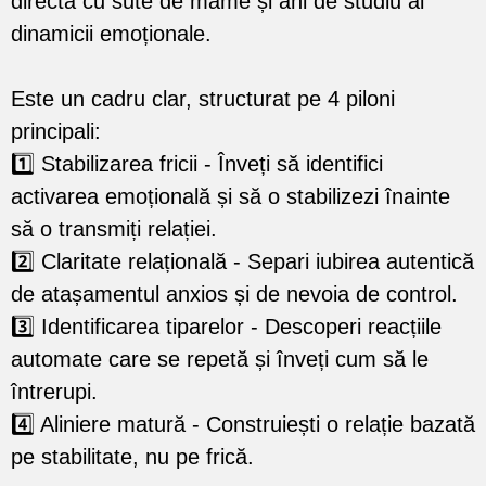
directă cu sute de mame și ani de studiu al
dinamicii emoționale.
Este un cadru clar, structurat pe 4 piloni
principali:
1️⃣ Stabilizarea fricii - Înveți să identifici
activarea emoțională și să o stabilizezi înainte
să o transmiți relației.
2️⃣ Claritate relațională - Separi iubirea autentică
de atașamentul anxios și de nevoia de control.
3️⃣ Identificarea tiparelor - Descoperi reacțiile
automate care se repetă și înveți cum să le
întrerupi.
4️⃣ Aliniere matură - Construiești o relație bazată
pe stabilitate, nu pe frică.