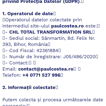
privind Protecția Datelor (GDPR)
.
1. Operatorul de date

r
Operatorul datelor colectate prin
intermediul site-ului
paulcostea.ro
este:
-
CHL TOTAL TRANSFORMATION SRL

- Sediul social: Sânmartin, Bd. Felix Nr.
n
393, Bihor, România
c
- Cod Fiscal: 42361884
- Număr de înregistrare: J05/486/2020
- Contact: 
Email:
contact@paulcostea.ro
 
Telefon:
+4 0771 527 996

r
2. Informații colectate

Putem colecta și procesa următoarele date
personale: