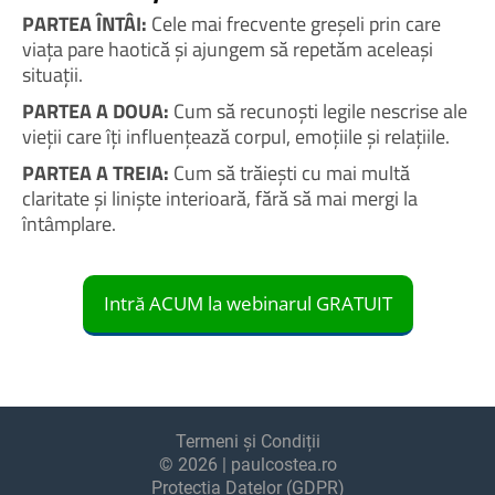
PARTEA ÎNTÂI:
Cele mai frecvente greșeli prin care
viața pare haotică și ajungem să repetăm aceleași
situații.
PARTEA A DOUA:
Cum să recunoști legile nescrise ale
vieții care îți influențează corpul, emoțiile și relațiile.
PARTEA A TREIA:
Cum să trăiești cu mai multă
claritate și liniște interioară, fără să mai mergi la
întâmplare.
Intră ACUM la webinarul GRATUIT
Termeni și Condiții
© 2026 | paulcostea.ro
Protecția Datelor (GDPR)