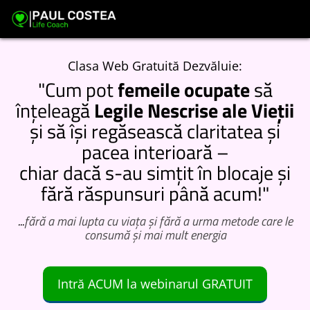
Clasa Web Gratuită Dezvăluie:
"Cum pot
femeile ocupate
să
înțeleagă
Legile Nescrise ale Vieții
și să își regăsească claritatea și
pacea interioară –
chiar dacă s-au simțit în blocaje și
fără răspunsuri până acum!"
...
fără a mai lupta cu viața și fără a urma metode care le
consumă și mai mult energia
Intră ACUM la webinarul GRATUIT