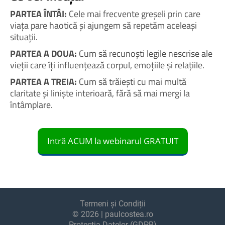
PARTEA ÎNTÂI:
Cele mai frecvente greșeli prin care
viața pare haotică și ajungem să repetăm aceleași
situații.
PARTEA A DOUA:
Cum să recunoști legile nescrise ale
vieții care îți influențează corpul, emoțiile și relațiile.
PARTEA A TREIA:
Cum să trăiești cu mai multă
claritate și liniște interioară, fără să mai mergi la
întâmplare.
Intră ACUM la webinarul GRATUIT
Termeni și Condiții
© 2026 | paulcostea.ro
Protecția Datelor (GDPR)