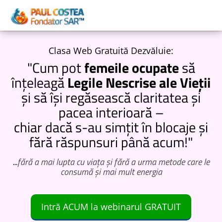
Clasa Web Gratuită Dezvăluie:
"Cum pot
femeile ocupate
să
înțeleagă
Legile Nescrise ale Vieții
și să își regăsească claritatea și
pacea interioară –
chiar dacă s-au simțit în blocaje și
fără răspunsuri până acum!"
...
fără a mai lupta cu viața și fără a urma metode care le
consumă și mai mult energia
Intră ACUM la webinarul GRATUIT