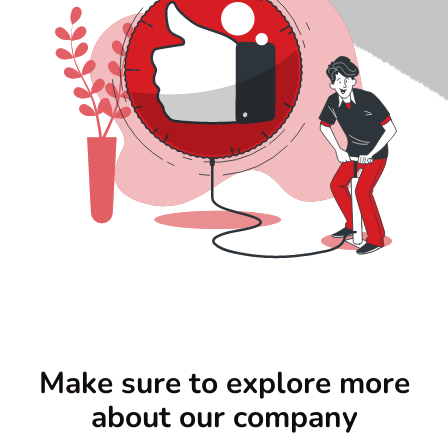
r
n
c
r
Make sure to explore more
about our company