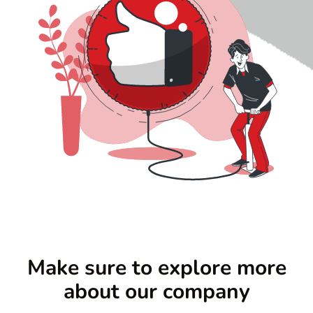
r
n
c
r
Make sure to explore more
about our company