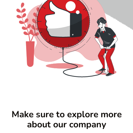
r
n
c
r
Make sure to explore more
about our company