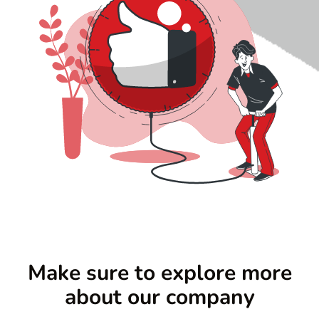
r
n
c
r
Make sure to explore more
about our company