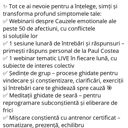
✨
Tot ce ai nevoie pentru a înțelege, simți și
transforma profund simptomele tale:
✅ Webinarii despre Cauzele emotionale ale
peste 50 de afectiuni, cu conflictele
si soluțiile lor
✅ 1 sesiune lunară de întrebări și răspunsuri –
primești răspuns personal de la Paul Costea
✅ 1 webinar tematic LIVE în fiecare lună, cu
subiecte de interes colectiv
✅ Ședințe de grup – procese ghidate pentru
vindecare și conștientizare,
clarificări, exerciții
și întrebări care te ghidează spre cauză 🎯
✅ Meditații ghidate de seară – pentru
reprogramare subconștientă și eliberare de
frici
✅ Mișcare conștientă cu antrenor certificat –
somatizare, prezență, echilibru