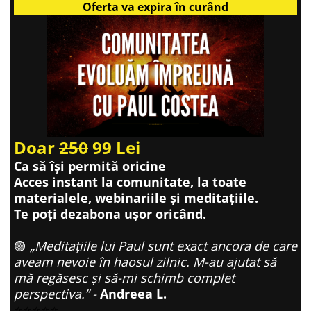
Oferta va expira în curând
Doar
250
99 Lei
Ca să își permită oricine
Acces instant la comunitate, la toate
materialele, webinariile și meditațiile.
Te poți dezabona ușor oricând.
🟣
„Meditațiile lui Paul sunt exact ancora de care
aveam nevoie în haosul zilnic. M-au ajutat să
mă regăsesc și să-mi schimb complet
perspectiva.” -
Andreea L.
⭐⭐⭐⭐⭐