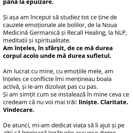
până la epuizare.
Și așa am început să studiez tot ce ține de
cauzele emoționale ale bolilor, de la Noua
Medicină Germanică și Recall Healing, la NLP,
meditații și spiritualitate.
Am înțeles, în sfârșit, de ce mă durea
corpul acolo unde mă durea sufletul.
Am lucrat cu mine, cu emoțiile mele, am
înțeles ce conflicte îmi mențineau boala
activă, și le-am dizolvat pas cu pas.
Și am simțit cum se instalează în mine ceva ce
credeam că nu voi mai trăi:
liniște. Claritate.
Vindecare.
De atunci, mi-am dedicat viața să îi ajut și pe
alții să înțeleagă legăturile ascunse dintre