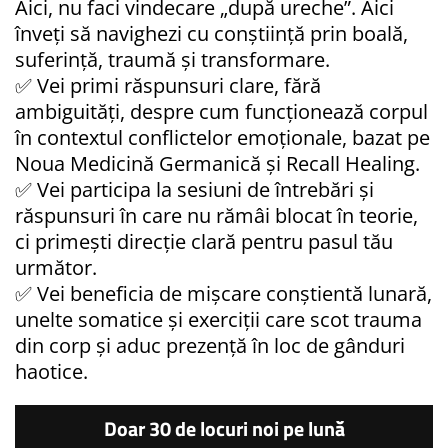
Aici, nu faci vindecare „după ureche”. Aici
înveți să navighezi cu conștiință prin boală,
suferință, traumă și transformare.
✅ Vei primi răspunsuri clare, fără
ambiguități, despre cum funcționează corpul
în contextul conflictelor emoționale, bazat pe
Noua Medicină Germanică și Recall Healing.
✅ Vei participa la sesiuni de întrebări și
răspunsuri în care nu rămâi blocat în teorie,
ci primești direcție clară pentru pasul tău
următor.
✅ Vei beneficia de mișcare conștientă lunară,
unelte somatice și exerciții care scot trauma
din corp și aduc prezență în loc de gânduri
haotice.
Doar 30 de locuri noi pe lună