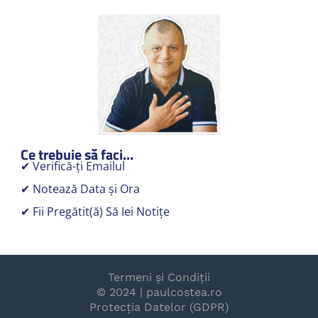
r
n
c
Ce trebuie să faci...
✔ Verifică-ți Emailul
✔ Notează Data și Ora
✔ Fii Pregătit(ă) Să Iei Notițe
r
Termeni și Condiții
© 2024 | paulcostea.ro
Protecția Datelor (GDPR)