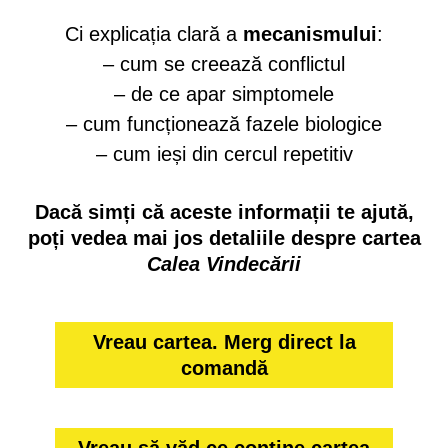
Ci explicația clară a
mecanismului
:
– cum se creează conflictul
– de ce apar simptomele
– cum funcționează fazele biologice
– cum ieși din cercul repetitiv
Dacă simți că aceste informații te ajută,
poți vedea mai jos detaliile despre cartea
Calea Vindecării
Vreau cartea. Merg direct la
comandă
Vreau să văd ce conține cartea