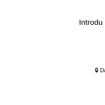
Introdu 
🔒 D