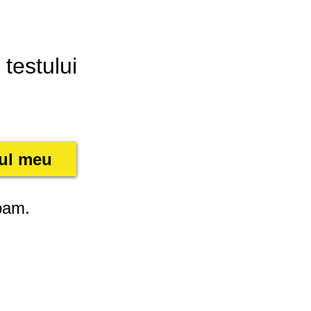
 testului
tul meu
spam.