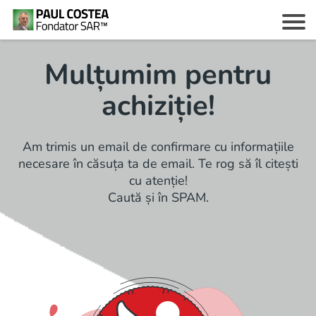
Mulțumim pentru
achiziție!
c
Am trimis un email de confirmare cu informațiile
necesare în căsuța ta de email. Te rog să îl citești
cu atenție!
z
Caută și în SPAM.
i