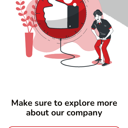
r
n
c
r
Make sure to explore more
about our company